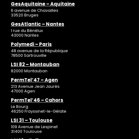
GesAquitaine – Aquitaine
6 avenue de Chavailles
33520 Bruges
GesAtlantic – Nantes
1 rue du Bénélux
43000 Nantes
Polymedi – Paris
48 avenue de la République
78500 Sartrouville
LSI 82 – Montauban
82000 Montauban
PermTel’47 – Agen
213 Avenue Jean Jaurès
47000 Agen
PermTel’46 – Cahors
Le Bourg
46250 Frayssinet-le-Gélate
LSI 31 – Toulouse
109 Avenue de Lespinet
31400 Toulouse