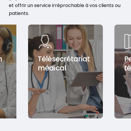
et offrir un service irréprochable à vos clients ou
patients.
n
Télésecrétariat
P
médical
t